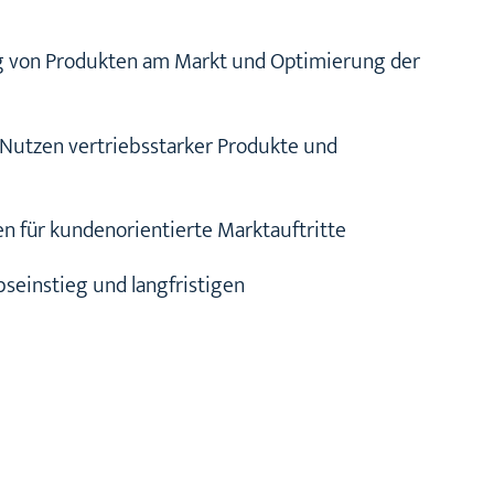
ng von Produkten am Markt und Optimierung der
 Nutzen vertriebsstarker Produkte und
n für kundenorientierte Marktauftritte
seinstieg und langfristigen
, Bootszubehör, Segel, Segelgarderobe, Segeltechnik, S
en auf dem Vorschiff , Großsegel, Roll-Genua, Horizonta
l, Asymmetrischer Spinnaker, Triradialschnitt, Gennaker, 
en, Spinnakerbaum, Regattayachten, Raumschot- und
mmetrischer Spinnaker, Spi-Baum, Bugspriet, Profil-Vors