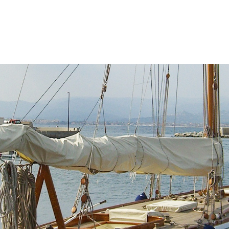
listers oder anderer Leichtwindsegel (z. B. Gennaker) 
akerfall, Halsleine, Segelmanöver, Bergeschlauch