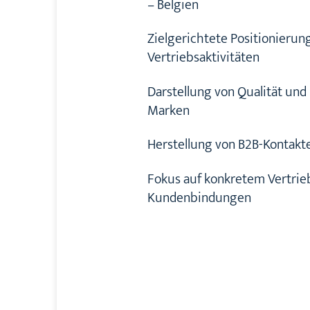
– Belgien
Zielgerichtete Positionieru
Vertriebsaktivitäten
Darstellung von Qualität und
Marken
Herstellung von B2B-Kontakte
Fokus auf konkretem Vertrieb
Kundenbindungen
Deckbag, Stagreiter, Schäkel
Fock, Genua, Vorsegel verstau
Triradialschnitt, Vorwindsege
Vorwind-Kurs, Fahrtenyacht
Vormwindkurse, Spinnaker, sy