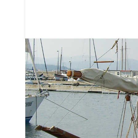
Fock/-Genua) Trimmen eines B
aus, Vorlieksspannung, Spinn