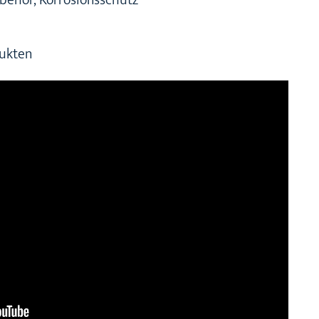
behör, Korrosionsschutz
dukten